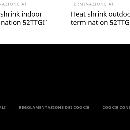
NAZIONE AT
TERMINAZIONE AT
 shrink indoor
Heat shrink outdo
ination 52TTGI1
termination 52TT
ALI
REGOLAMENTAZIONE DEI COOKIE
COOKIE CON