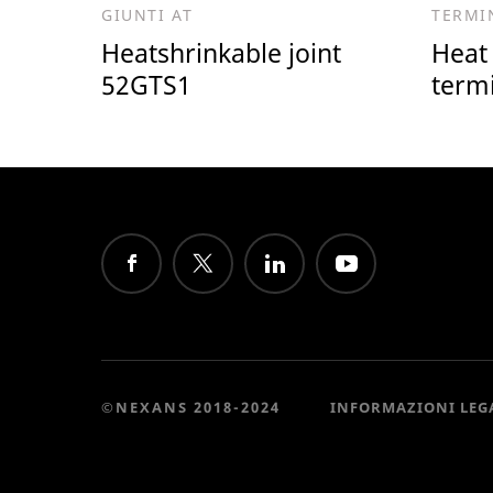
GIUNTI AT
TERMI
Heatshrinkable joint
Heat
52GTS1
term
©NEXANS 2018-2024
INFORMAZIONI LEG