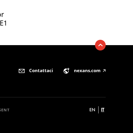
or
GE1
Contattaci
nexans.com
🡥
EN
IT
SENT